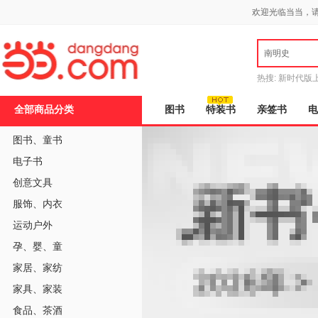
新
欢迎光临当当，
窗
口
打
南明史
开
无
障
热搜:
新时代版
碍
邮
说
全部商品分类
图书
特装书
亲签书
电
明
页
面,
图书
、
童书
按
电子书
Ctrl
加
创意文具
波
浪
服饰
、
内衣
键
打
运动户外
开
导
孕
、
婴
、
童
盲
家居
、
家纺
模
式
家具
、
家装
食品
、
茶酒