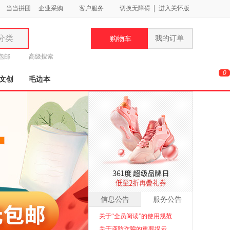
当当拼团
企业采购
客户服务
切换无障碍
进入关怀版
分类
我的订单
购物车
类
元包邮
高级搜索
0
文创
毛边本
妆
品
饰
鞋
用
信息公告
服务公告
饰
关于“全员阅读”的使用规范
关于谨防诈骗的重要提示