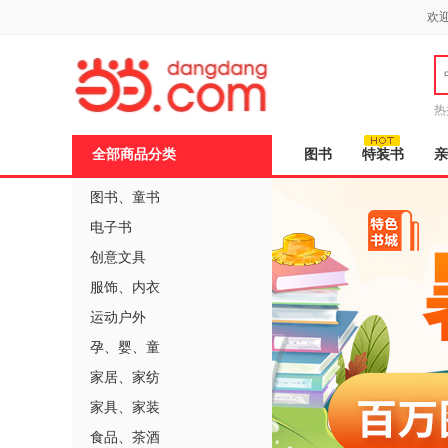
新
欢
窗
口
打
开
无
障
热
碍
说
全部商品分类
图书
特装书
亲
明
页
面,
图书
、
童书
按
电子书
Ctrl
加
创意文具
波
浪
服饰
、
内衣
键
打
运动户外
开
导
孕
、
婴
、
童
盲
家居
、
家纺
模
式
家具
、
家装
食品
、
茶酒