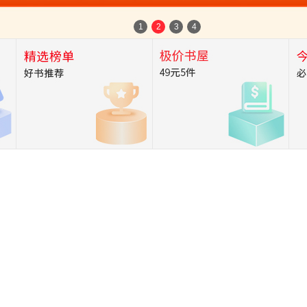
箱包皮
1
2
3
4
手表饰
运动户
汽车用
食品
手机通
数码影
电脑办
大家电
家用电