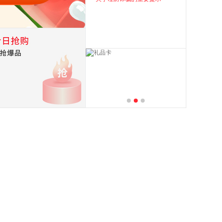
具
品
外
品
讯
音
公
器