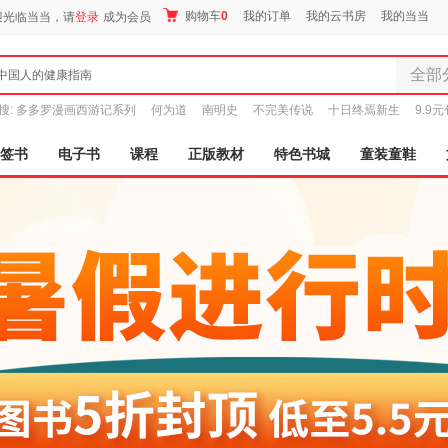
购物车
0
我的订单
我的云书房
我的当当
迎光临当当，请
登录
成为会员
全部
中国人的健康指南
全部分
搜:
多多罗漫画西游记系列
何为道
南明史
不完美传说
十日终焉新生
9.9
尾品汇
图书
签书
电子书
课程
正版教材
特色书城
童装童鞋
电子书
音像
影视
时尚美
母婴用
玩具
孕婴服
童装童
家居日
家具装
服装
鞋