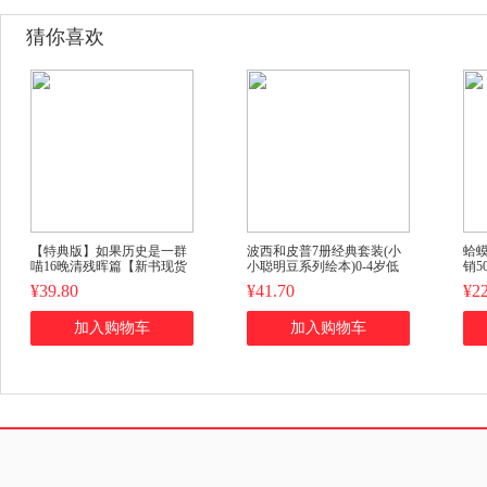
猜你喜欢
【特典版】如果历史是一群
波西和皮普7册经典套装(小
蛤
喵16晚清残晖篇【新书现货
小聪明豆系列绘本)0-4岁低
销5
速发】正版肥志著小学生历
幼启蒙情绪管理习惯养成绘
询
¥39.80
¥41.70
¥22
史漫画书儿童历史书加赠喵
本，引导宝宝认识接纳情绪
松
咪12张明信片
培养好品质，发现快
加入购物车
加入购物车