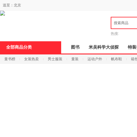
新
送至：
北京
窗
口
打
搜索商品
开
无
障
热搜:
碍
说
全部商品分类
图书
米吴科学大侦探
特装
明
页
童书榜
女装热卖
男士服装
童装
运动户外
帆布鞋
箱
面,
按
Ctrl
加
波
浪
键
打
开
导
盲
模
式