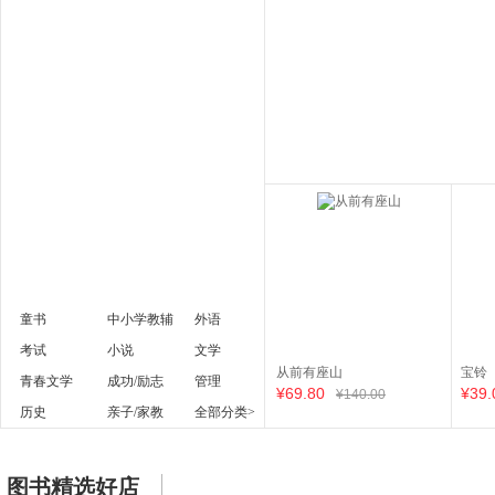
童书
中小学教辅
外语
考试
小说
文学
从前有座山
宝铃
青春文学
成功/励志
管理
¥
69
.80
¥
39
.
¥
140
.00
历史
亲子/家教
全部分类>
图书精选好店