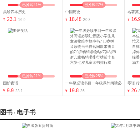
已抢购21%
已抢购27%
吴晗四本历史
中国历史
名著英
23.1
18.48
16.
¥
¥
¥
16.9
20.8
已抢购21%
已抢购25%
围炉夜话
一年级必读书目一年级课外阅读必
零诺 
9.9
读注音版小学生儿童读物绘本故事
19.8
我大于
26
¥
¥
¥
23.1
36
书7 10岁拼音读物当当自营同款带
患失+
拼音的7 9岁畅销读物6岁7岁8岁9
+戒掉
岁儿童畅销书排行榜前十名六岁七
番茄+
图书
电子书
.
岁儿童读书排行榜
女性人