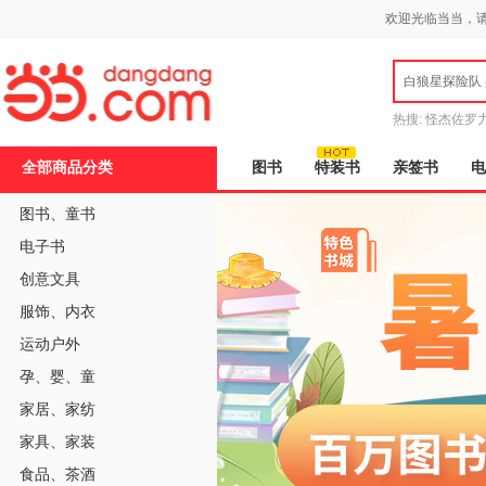
新
欢迎光临当当，
窗
口
打
白狼星探险队
开
无
障
热搜:
怪杰佐罗
碍
说
全部商品分类
图书
特装书
亲签书
电
明
页
面,
图书
、
童书
按
电子书
Ctrl
加
创意文具
波
浪
服饰
、
内衣
键
打
运动户外
开
导
孕
、
婴
、
童
盲
家居
、
家纺
模
式
家具
、
家装
食品
、
茶酒