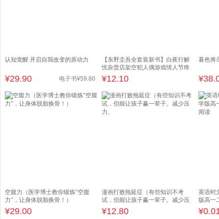
认知觉醒 开启自我改变的原动力
【东野圭吾全套装新书】白夜行解
暮色将
忧杂货店架空犯人偶游戏情人节终
章
¥
29.90
¥
12.10
¥
38.
电子书
¥
59
.80
空腹力（医学博士教你锻炼“空腹
漫画打败拖延症（有些知识不考
英语时
力”，让身体脱胎换骨！）
试，但能让孩子赢一辈子。减少压
版高一
力、
读
¥
29.00
¥
12.80
¥
0.0