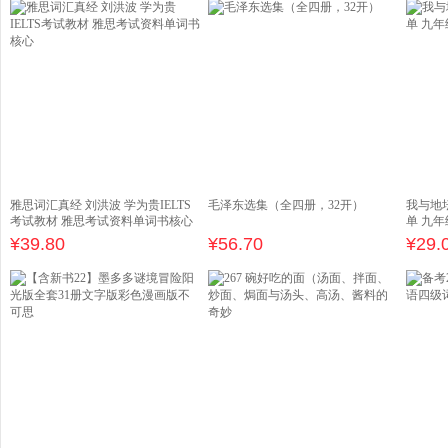
雅思词汇真经 刘洪波 学为贵IELTS
毛泽东选集（全四册，32开）
我与地
考试教材 雅思考试资料单词书核心
单 九
¥
39.80
¥
56.70
¥
29.