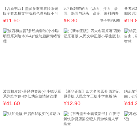
【含新书22】墨多多谜境冒险阳光
267 碗好吃的面（汤面、拌面、炒
备考20
版全套31册文字版彩色漫画版不可
面、焗面与汤头、高汤、酱料的奇
四级词
思
妙
¥
11.60
¥
8.30
¥
19.
电子书
¥
9
.99
波西和皮普7册经典套装(小小聪明豆
【新华正版】四大名著原著 西游记
纳瓦尔
系列绘本)0-4岁低幼启蒙情绪管理
原著版 人民文学正版小学生版 快
由，硅
慧
¥
41.60
¥
12.90
¥
44.